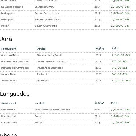
Hubert Lignier
Gevery Chambartain
2018
1,970.00 Sek
La Maison Romane
La Justice Gevery
2014
2,370.00 Sek
Le Grappin
Beaune Boucherottes
2019
1,850.00 Sek
Le Grappin
Santenay Le Gravieres
2019
1,720.00 Sek
Pacelet
Gevery-Chambartin
2018
2,700.00 Sek
Jura
Producent
Artikel
Årgång
Pris
Chateau d'Arlay
Chateau d'Arlay Corail
2017
2,580.00 Sek
Domaine des Cavarodes
Les Lumachelles Trosseau
2018
870.00 Sek
Domaine des Cavarodes
Poulsard de Chemenot
2018
770.00 Sek
Jaques Tissot
Poulsard
2020
640.00 Sek
Tony Bornard
Le Ginglet
2018
1,630.00 Sek
Languedoc
Producent
Artikel
Årgång
Pris
Leon Barrall
Leon Barrall Faugères Valinière
2021
3,820.00 Sek
Roc d'Anglade
Rouge
2016
1,270.00 Sek
Roc d'Anglade
Rouge
2015
1,270.00 Sek