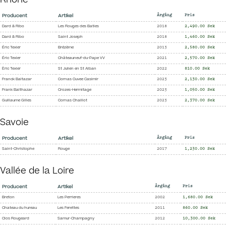
Rhone
Producent
Artikel
Årgång
Pris
Dard & Ribo
Les Rouges des Baties
2018
2,490.00 Sek
Dard & Ribo
Saint Joseph
2018
1,460.00 Sek
Éric Texier
Brézème
2013
2,580.00 Sek
Éric Texier
Châteauneuf-du-Pape VV
2021
2,570.00 Sek
Èric Texier
St Julien en St Alban
2022
810.00 Sek
Franck Baltazar
Cornas Cuvee Casimir
2023
2,130.00 Sek
Frank Balthazar
Crozes-Hermitage
2023
1,050.00 Sek
Guillaume Gilles
Cornas Chaillot
2023
2,370.00 Sek
Savoie
Producent
Artikel
Årgång
Pris
Saint-Christophe
Rouge
2017
1,230.00 Sek
Vallée de la Loire
Producent
Artikel
Årgång
Pris
Breton
Les Perrieres
2002
1,680.00 Sek
Chateau du hureau
Les Ferettes
2011
860.00 Sek
Clos Rougeard
Samur-Champagny
2012
10,300.00 Sek