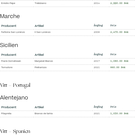
Emidio Pepe
Trebbiano
2014
2,990.00 Sek
Marche
Producent
Artikel
Årgång
Pris
Fattoira San Lorenzo
Il San Lorenzo
2008
2,470.00 Sek
Sicilien
Producent
Artikel
Årgång
Pris
Frank Cornelissen
Munjabel Bianco
2017
1,080.00 Sek
Tornatore
Pietrarizzo
2021
860.00 Sek
Vitt - Portugal
Alentejano
Producent
Artikel
Årgång
Pris
Fitapreta
Branco de tahla
2021
1,030.00 Sek
Vitt - Spanien