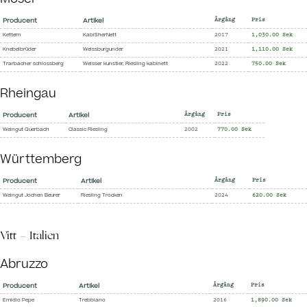
Mosel
Producent
Artikel
Årgång
Pris
Kettern
KabiSherNett
2017
1,030.00 Sek
Knebelbrüder
Weissburgunder
2021
1,110.00 Sek
Trarbacher schlossberg
Weisser kunstler, Riesling kabinett
2022
750.00 Sek
Rheingau
Producent
Artikel
Årgång
Pris
Weingut Querbach
Classic Riesling
2002
770.00 Sek
Württemberg
Producent
Artikel
Årgång
Pris
Weingut Jochen Beurer
Riesling Trocken
2024
620.00 Sek
Vitt - Italien
Abruzzo
Producent
Artikel
Årgång
Pris
Emidio Pepe
Trebbiano
2016
1,890.00 Sek