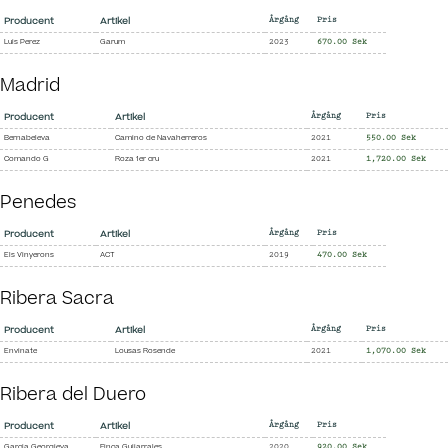
Producent
Artikel
Årgång
Pris
Luis Perez
Garum
2023
670.00 Sek
Madrid
Producent
Artikel
Årgång
Pris
Bernabeleva
Camino de Navaherreros
2021
550.00 Sek
Comando G
Roza 1er cru
2021
1,720.00 Sek
Penedes
Producent
Artikel
Årgång
Pris
Els Vinyerons
ACT
2019
470.00 Sek
Ribera Sacra
Producent
Artikel
Årgång
Pris
Envinate
Lousas Rosende
2021
1,070.00 Sek
Ribera del Duero
Producent
Artikel
Årgång
Pris
Garcia Georgieva
Finca Guijarrales
2020
920.00 Sek