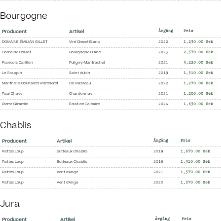
Bourgogne
Producent
Artikel
Årgång
Pris
DOMAINE ÉMILIAN GILLET
Viré Clessé Blanc
2022
1,230.00 Sek
Domaine Roulot
Bourgogne Blanc
2023
2,570.00 Sek
Francois Carillon
Puligny-Montrachet
2021
3,220.00 Sek
Le Grappin
Saint Aubin
2019
1,510.00 Sek
Monthelie-Douhairet-Porcheret
On Passeau
2022
1,270.00 Sek
Paul Chavy
Chardonnay
2021
1,200.00 Sek
Pierre Girardin
Èclat de Calcaire
2024
1,630.00 Sek
Chablis
Producent
Artikel
Årgång
Pris
Pattes Loup
Butteaux Chablis
2019
1,670.00 Sek
Pattes Loup
Butteaux Chablis
2018
1,910.00 Sek
Pattes Loup
Vent d'Ange
2021
1,370.00 Sek
Pattes Loup
Vent d'Ange
2020
1,370.00 Sek
Jura
Producent
Artikel
Årgång
Pris