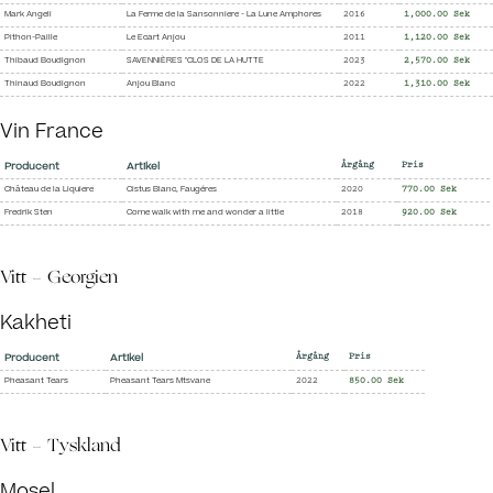
Mark Angeli
La Ferme de la Sansonniere - La Lune Amphores
2016
1,000.00 Sek
Pithon-Paille
Le Ecart Anjou
2011
1,120.00 Sek
Thibaud Boudignon
SAVENNIÈRES "CLOS DE LA HUTTE
2023
2,570.00 Sek
Thinaud Boudignon
Anjou Blanc
2022
1,310.00 Sek
Vin France
Producent
Artikel
Årgång
Pris
Château de la Liquiere
Cistus Blanc, Faugéres
2020
770.00 Sek
Fredrik Sten
Come walk with me and wonder a little
2018
920.00 Sek
Vitt - Georgien
Kakheti
Producent
Artikel
Årgång
Pris
Pheasant Tears
Pheasant Tears Mtsvane
2022
850.00 Sek
Vitt - Tyskland