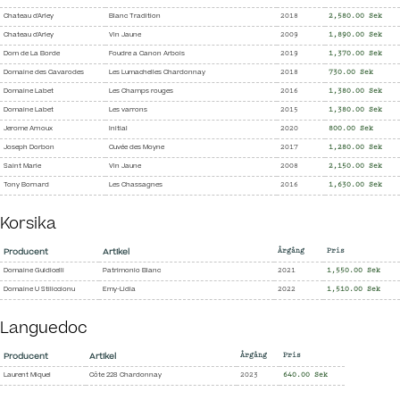
Chateau d'Arley
Blanc Tradition
2018
2,580.00 Sek
Chateau d'Arley
Vin Jaune
2009
1,890.00 Sek
Dom de La Borde
Foudre a Canon Arbois
2019
1,370.00 Sek
Domaine des Cavarodes
Les Lumachelles Chardonnay
2018
730.00 Sek
Domaine Labet
Les Champs rouges
2016
1,380.00 Sek
Domaine Labet
Les varrons
2015
1,380.00 Sek
Jerome Arnoux
Initial
2020
800.00 Sek
Joseph Dorbon
Cuvée des Moyne
2017
1,280.00 Sek
Saint Marie
Vin Jaune
2008
2,150.00 Sek
Tony Bornard
Les Chassagnes
2016
1,630.00 Sek
Korsika
Producent
Artikel
Årgång
Pris
Domaine Guidicelli
Patrimonio Blanc
2021
1,550.00 Sek
Domaine U Stiliccionu
Emy-Lidia
2022
1,510.00 Sek
Languedoc
Producent
Artikel
Årgång
Pris
Laurent Miquel
Côte 228 Chardonnay
2023
640.00 Sek