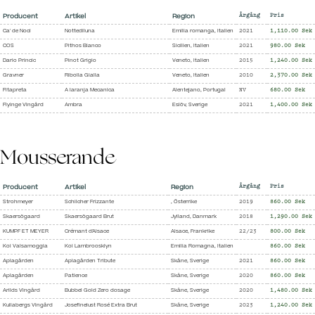
Producent
Artikel
Region
Årgång
Pris
Ca' de Noci
Nottediluna
Emilia romanga, Italien
2021
1,110.00 Sek
COS
Pithos Bianco
Sicilien, Italien
2021
980.00 Sek
Dario Princic
Pinot Grigio
Veneto, Italien
2015
1,240.00 Sek
Gravner
Ribolla Gialla
Veneto, Italien
2010
2,370.00 Sek
Fitapreta
A laranja Mecanica
Alentejano, Portugal
NV
680.00 Sek
Flyinge Vingård
Ambra
Eslöv, Sverige
2021
1,400.00 Sek
Mousserande
Producent
Artikel
Region
Årgång
Pris
Strohmeyer
Schilcher Frizzante
, Österrike
2019
860.00 Sek
Skaersögaard
Skaersögaard Brut
Jylland, Danmark
2018
1,290.00 Sek
KUMPF ET MEYER
Crémant d'Alsace
Alsace, Frankrike
22/23
800.00 Sek
Koi Valsamoggia
Koi Lambroosklyn
Emilia Romagna, Italien
860.00 Sek
Aplagården
Aplagården Tribute
Skåne, Sverige
2021
860.00 Sek
Aplagården
Patience
Skåne, Sverige
2020
860.00 Sek
Arilds Vingård
Bubbel Gold Zero dosage
Skåne, Sverige
2020
1,480.00 Sek
Kullabergs Vingård
Josefinelust Rosé Extra Brut
Skåne, Sverige
2023
1,240.00 Sek