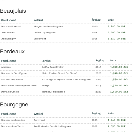
Beaujolais
Producent
Artikel
Årgång
Pris
Domaine Bouland
Morgon Les Delys Magnum
2020
2,180.00 Sek
Jean Foillard
Cote du py Magnum
2018
2,400.00 Sek
Julie Balagny
En Remont
2018
1,130.00 Sek
Bordeaux
Producent
Artikel
Årgång
Pris
Amoreau
Le Puy Saint Emilien
2019
3,010.00 Sek
Chateau La Tour Figeac
Saint-Emilion Grand Cru Classé
2020
1,940.00 Sek
Chateau Peyrabone
Cru Borgeois Superieur Haut medoc Magnum
2007
1,530.00 Sek
Domaine de la Granges de Peres
Rouge
2015
2,320.00 Sek
Domaine Ushida
miracel, Haut-medoc
2020
1,550.00 Sek
Bourgogne
Producent
Artikel
Årgång
Pris
Chateau de charodon
Pommard
2021
1,940.00 Sek
Domaine Jean Tardy
Aux Boulardes Cote Nuits Magnum
2022
4,090.00 Sek