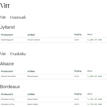
Vitt
Vitt - Danmark
Jylland
Producent
Artikel
Årgång
Pris
Skaersögaard
Solaris classic
2020
1,290.00 Sek
Vitt - Frankrike
Alsace
Producent
Artikel
Årgång
Pris
Gerard Schoeller
Bildstoeckle
2005
1,290.00 Sek
Bordeaux
Producent
Artikel
Årgång
Pris
Chateau Le Puy
Marie Cecile
2023
1,710.00 Sek
Chateau Le Puy
Marie-Cecile
2020
1,710.00 Sek