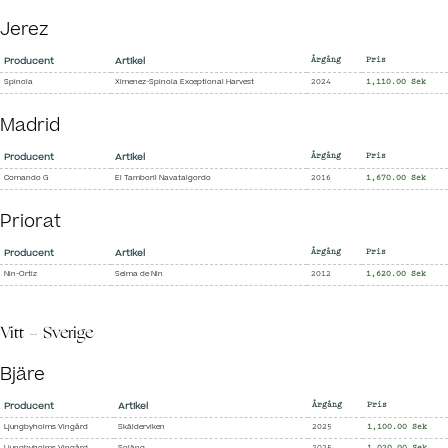
Jerez
Producent
Artikel
Årgång
Pris
Spinola
Ximenez-Spinola Exceptional Harvest
2024
1,110.00 Sek
Madrid
Producent
Artikel
Årgång
Pris
Comando G
El Tamboril Navatalgordo
2016
1,670.00 Sek
Priorat
Producent
Artikel
Årgång
Pris
Nin-Ortiz
Selma de Nin
2012
1,620.00 Sek
Vitt - Sverige
Bjäre
Producent
Artikel
Årgång
Pris
Ljungbyholms Vingård
Skälderviken
2025
1,100.00 Sek