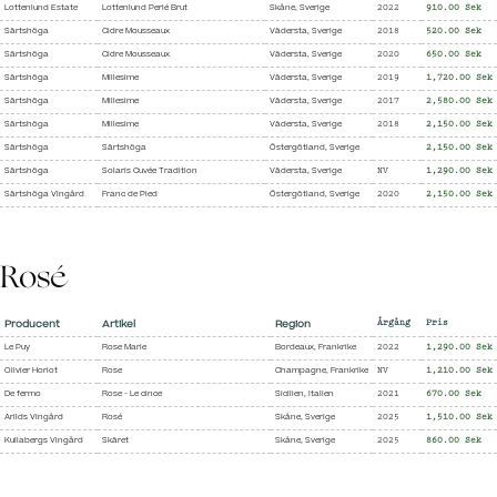
Lottenlund Estate
Lottenlund Perlé Brut
Skåne, Sverige
2022
910.00 Sek
Särtshöga
Cidre Mousseaux
Vädersta, Sverige
2018
520.00 Sek
Särtshöga
Cidre Mousseaux
Vädersta, Sverige
2020
650.00 Sek
Särtshöga
Millesime
Vädersta, Sverige
2019
1,720.00 Sek
Särtshöga
Millesime
Vädersta, Sverige
2017
2,580.00 Sek
Särtshöga
Millesime
Vädersta, Sverige
2018
2,150.00 Sek
Särtshöga
Särtshöga
Östergötland, Sverige
2,150.00 Sek
Särtshöga
Solaris Cuvée Tradition
Vädersta, Sverige
NV
1,290.00 Sek
Särtshöga Vingård
Franc de Pied
Östergötland, Sverige
2020
2,150.00 Sek
Rosé
Producent
Artikel
Region
Årgång
Pris
Le Puy
Rose Marie
Bordeaux, Frankrike
2022
1,290.00 Sek
Olivier Horiot
Rose
Champagne, Frankrike
NV
1,210.00 Sek
De fermo
Rose - Le cince
Sicilien, Italien
2021
670.00 Sek
Arilds Vingård
Rosé
Skåne, Sverige
2025
1,510.00 Sek
Kullabergs Vingård
Skäret
Skåne, Sverige
2025
860.00 Sek