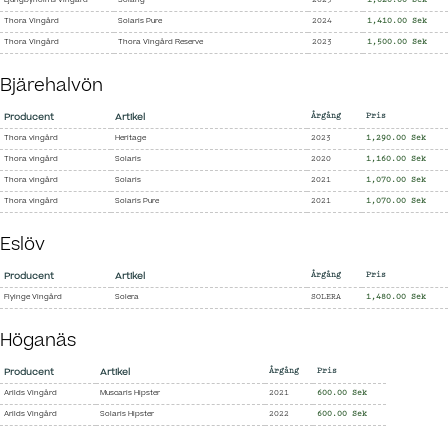
Ljungbyholms Vingård
Soläng
2025
1,020.00 Sek
Thora Vingård
Solaris Pure
2024
1,410.00 Sek
Thora Vingård
Thora Vingård Reserve
2023
1,500.00 Sek
Bjärehalvön
Producent
Artikel
Årgång
Pris
Thora vingård
Heritage
2023
1,290.00 Sek
Thora vingård
Solaris
2020
1,160.00 Sek
Thora vingård
Solaris
2021
1,070.00 Sek
Thora vingård
Solaris Pure
2021
1,070.00 Sek
Eslöv
Producent
Artikel
Årgång
Pris
Flyinge Vingård
Solera
SOLERA
1,480.00 Sek
Höganäs
Producent
Artikel
Årgång
Pris
Arilds Vingård
Muscaris Hipster
2021
600.00 Sek
Arilds Vingård
Solaris Hipster
2022
600.00 Sek