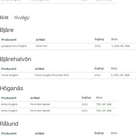
Rött - Sverige
Bjäre
Producent
Artikel
Årgång
Pris
Ljungbyholms Vingård
Lervik XXV
2025
1,540.00 Sek
Bjärehalvön
Producent
Artikel
Årgång
Pris
Thora Vingård
Thora Vingård Pinot Noir EKO
2024
1,870.00 Sek
Höganäs
Producent
Artikel
Årgång
Pris
Arilds Vingård
Pinot Noir Hipster
2023
730.00 Sek
Arilds Vingård
Pinot Noir Hipster
2021
710.00 Sek
Rålund
Producent
Artikel
Årgång
Pris