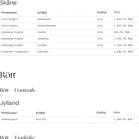
Skåne
Producent
Artikel
Årgång
Pris
Arilds Vingård
Kalles Kulle
2024
1,510.00 Sek
Arilds Vingård
Solaris Barrique
2022
1,510.00 Sek
Kullabergs Vingård
Allekilla
2022
810.00 Sek
Kullabergs Vingård
Askesäng
2023
1,200.00 Sek
Kullabergs Vingård
Immelen
2022
1,700.00 Sek
Vingården i Klagshamn
Svea Rike
1,380.00 Sek
Rött
Rött - Danmark
Jylland
Producent
Artikel
Årgång
Pris
Skaersögaard
Gold Top
1,290.00 Sek
Rött - Frankrike