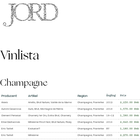
Vinlista
Champagne
Producent
Artikel
Region
Årgång
Pris
Alexis
Arietis, Brut Nature, Vallée de la Marne
Champagne, Frankrike
2019
2,230.00 Sek
Aurore Casanova
Aure, Brut, Montagne de Reims
Champagne, Frankrike
2018
1,570.00 Sek
Clement Perseval
Chamery 1er Cru, Extra Brut, Chamery
Champagne, Frankrike
18+19
1,380.00 Sek
Elise Dechannes
Millesime Pinot Noir, Brut Nature, Ricey
Champagne, Frankrike
2016
2,640.00 Sek
Eric Taillet
Exclusive'T
Champagne, Frankrike
NV
1,180.00 Sek
Eric Taillet
Millesime
Champagne, Frankrike
2005
2,970.00 Sek