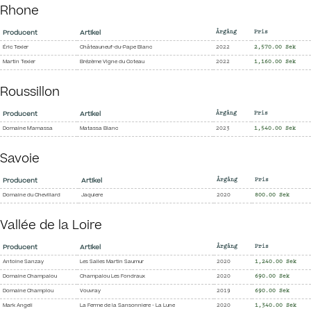
Rhone
Producent
Artikel
Årgång
Pris
Éric Texier
Châteauneuf-du-Pape Blanc
2022
2,570.00 Sek
Martin Texier
Brézème Vigne du Coteau
2022
1,160.00 Sek
Roussillon
Producent
Artikel
Årgång
Pris
Domaine M'amassa
Matassa Blanc
2023
1,540.00 Sek
Savoie
Producent
Artikel
Årgång
Pris
Domaine du Chevillard
Jaquiere
2020
800.00 Sek
Vallée de la Loire
Producent
Artikel
Årgång
Pris
Antoine Sanzay
Les Salles Martin Saumur
2020
1,240.00 Sek
Domaine Champalou
Champalou Les Fondraux
2020
690.00 Sek
Domaine Champlou
Vouvray
2019
690.00 Sek
Mark Angeli
La Ferme de la Sansonniere - La Lune
2020
1,340.00 Sek