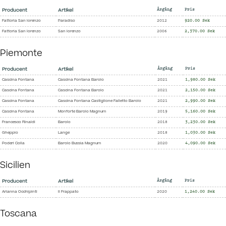
Producent
Artikel
Årgång
Pris
Fattoria San lorenzo
Paradiso
2012
920.00 Sek
Fattoria San lorenzo
San lorenzo
2006
2,370.00 Sek
Piemonte
Producent
Artikel
Årgång
Pris
Cascina Fontana
Cascina Fontana Barolo
2021
1,980.00 Sek
Cascina Fontana
Cascina Fontana Barolo
2021
2,150.00 Sek
Cascina Fontana
Cascina Fontana Castiglione Falletto Barolo
2021
2,990.00 Sek
Cascina Fontana
Monforte Barolo Magnum
2019
5,160.00 Sek
Francesco Rinaldi
Barolo
2018
3,230.00 Sek
Gheppio
Lange
2018
1,030.00 Sek
Poderi Colla
Barolo Bussia Magnum
2020
4,090.00 Sek
Sicilien
Producent
Artikel
Årgång
Pris
Arianna Occhipinti
Il Frappato
2020
1,240.00 Sek
Toscana