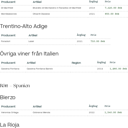
Producent
Artikel
Årgång
Pris
Di Manfredi
Brunello di Montalcino Il Paradiso di Manfredi
2018
7,420.00 Sek
Montesecondo
Chianti Classico
2021
850.00 Sek
Trentino-Alto Adige
Producent
Artikel
Årgång
Pris
Foradori
Lezer
2021
710.00 Sek
Övriga viner från Italien
Producent
Artikel
Region
Årgång
Pris
Cascina Fontana
Cascina Fontana Barolo
2019
1,980.00 Sek
Rött - Spanien
Bierzo
Producent
Artikel
Årgång
Pris
Veronica Ortega
Cobrana Mencia
2022
1,540.00 Sek
La Rioja