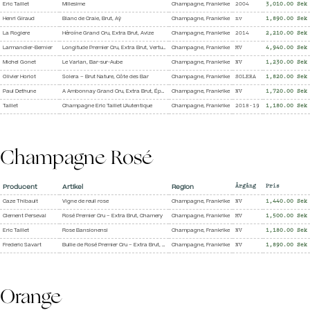
Eric Taillet
Millesime
Champagne, Frankrike
2004
3,010.00 Sek
Henri Giraud
Blanc de Craie, Brut, Aÿ
Champagne, Frankrike
nv
1,890.00 Sek
La Rogiere
Hêroíne Grand Cru, Extra Brut, Avize
Champagne, Frankrike
2014
2,210.00 Sek
Larmandier-Bernier
Longitude Premier Cru, Extra Brut, Vertus Magnum
Champagne, Frankrike
MV
4,940.00 Sek
Michel Gonet
Le Varlan, Bar-sur-Aube
Champagne, Frankrike
NV
1,230.00 Sek
Olivier Horiot
Solera – Brut Nature, Côte des Bar
Champagne, Frankrike
SOLERA
1,820.00 Sek
Paul Dethune
A Ambonnay Grand Cru, Extra Brut, Épernay
Champagne, Frankrike
NV
1,720.00 Sek
Taillet
Champagne Eric Taillet L'Autentique
Champagne, Frankrike
2018-19
1,180.00 Sek
Champagne Rosé
Producent
Artikel
Region
Årgång
Pris
Caze Thibault
Vigne de reuil rose
Champagne, Frankrike
NV
1,440.00 Sek
Clement Perseval
Rosé Premier Cru – Extra Brut, Chamery
Champagne, Frankrike
MV
1,500.00 Sek
Eric Taillet
Rose Bansionensi
Champagne, Frankrike
NV
1,180.00 Sek
Frederic Savart
Bullie de Rosé Premier Cru – Extra Brut, Écueil
Champagne, Frankrike
NV
1,890.00 Sek
Orange