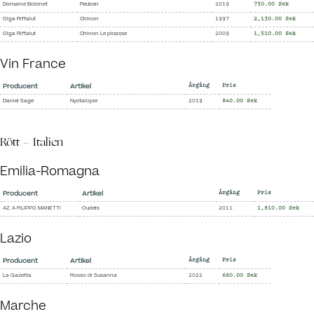
Domaine Bobinet
Reuben
2019
730.00 Sek
Olga Riffalut
Chinon
1997
2,130.00 Sek
Olga Riffalut
Chinon Le picasse
2009
1,510.00 Sek
Vin France
Producent
Artikel
Årgång
Pris
Daniel Sage
Nyctalopie
2019
840.00 Sek
Rött - Italien
Emilia-Romagna
Producent
Artikel
Årgång
Pris
AZ. A FILIPPO MANETTI
Oudeis
2011
1,810.00 Sek
Lazio
Producent
Artikel
Årgång
Pris
La Gazetta
Rosso di Susanna
2022
680.00 Sek
Marche